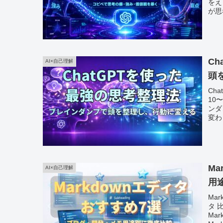
をえ
が思
C
AI×自己理解
頭
Ch
10
ンダ
変わ
M
AI×自己理解
用
Mar
タ 比
Mar