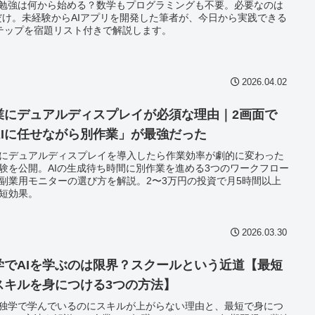
の勉強は何から始める？数学もプログラミングも不要。必要なのは
だけ。未経験からAIアプリを開発した筆者が、今日から実践できる
テップを宿題リスト付きで解説します。
2026.04.02
業にデュアルディスプレイが必須な理由｜2画面で
AIに任せながら別作業」が最強だった
にデュアルディスプレイを導入したら作業効率が劇的に変わった
験を公開。AIの生成待ち時間に別作業を進める3つのワークフロー
副業用モニターの選び方を解説。2〜3万円の投資で月5時間以上
短効果。
2026.03.30
学でAIを学ぶのは限界？スクールという近道【最短
スキルを身につける3つの方法】
を独学で学んでいるのにスキルが上がらない理由と、最短で身につ