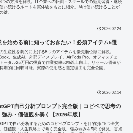
3つの方法を解説。IT企業への転職・スクールでの短期習得・継続
使い続けるルートを実体験をもとに紹介。AIは使い続けることが
の鍵。
2026.02.24
業を始める前に知っておきたい！必須アイテム5選
の生産性を劇的に上げる5つのアイテムを優先順位順に解説。
cBook、生成AI、外部ディスプレイ、AirPods Pro、オフィスチェ
トータル25万円の投資で作業効率50%以上向上。リセール価値が
長期的に回収可能。実際の使用感と選定理由を完全公開。
2026.02.14
hatGPT自己分析プロンプト完全版｜コピペで思考の
・強み・価値観を暴く【2026年版】
atGPTで自己分析するためのコピペプロンプトを目的別に5つ全文
。価値観・人生戦略まで暴く完全版、強み弱みを5問で発見、盲点