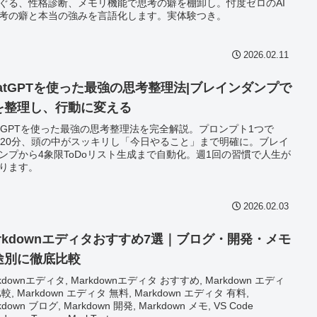
ぐる、性格診断、メモリ機能で思考の癖を棚卸し。忖度ゼロのAI
考の癖と本当の強みを言語化します。実体験つき。
2026.02.11
hatGPTを使った最強の思考整理法|ブレインダンプで
を整理し、行動に変える
atGPTを使った最強の思考整理法を完全解説。プロンプト1つで
〜20分、頭の中がスッキリし「今日やること」まで明確に。ブレイ
ンプから4象限ToDoリスト生成まで自動化。週1回の習慣で人生が
ります。
2026.02.03
arkdownエディタおすすめ7選｜ブログ・開発・メモ
途別に徹底比較
kdownエディタ, Markdownエディタ おすすめ, Markdown エディ
較, Markdown エディタ 無料, Markdown エディタ 有料,
kdown ブログ, Markdown 開発, Markdown メモ, VS Code