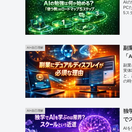
AI
PC
5ス
副
AI×自己理解
「
副業
実体
と、
の時
独
AI×自己理解
で
AI