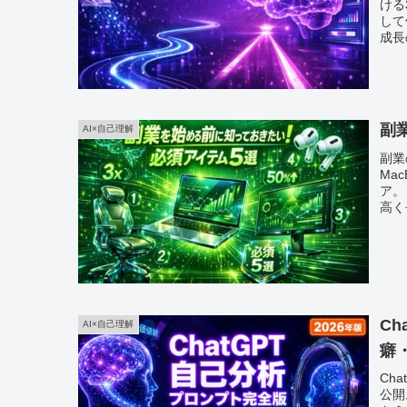
ける
して
成長
副
AI×自己理解
副業
Ma
ア。
高く
C
AI×自己理解
癖
Ch
公開