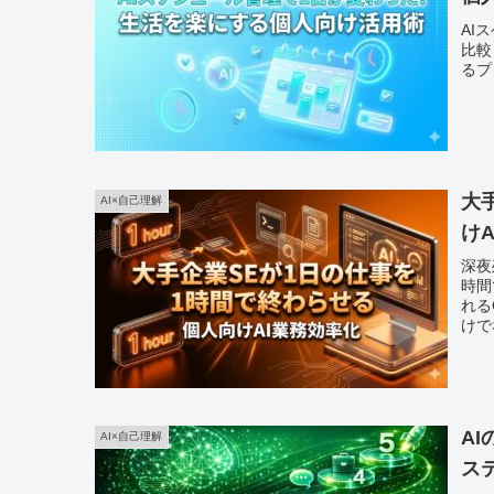
AI
比較
るプ
大
AI×自己理解
け
深夜
時間
れる
けで
A
AI×自己理解
ス