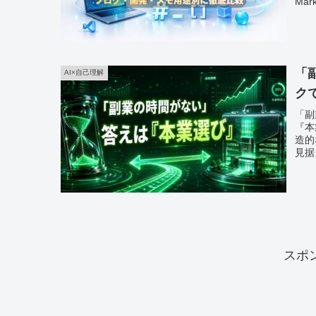
Mark
「
AI×自己理解
ク
「副
『本
造的
見据
スポ