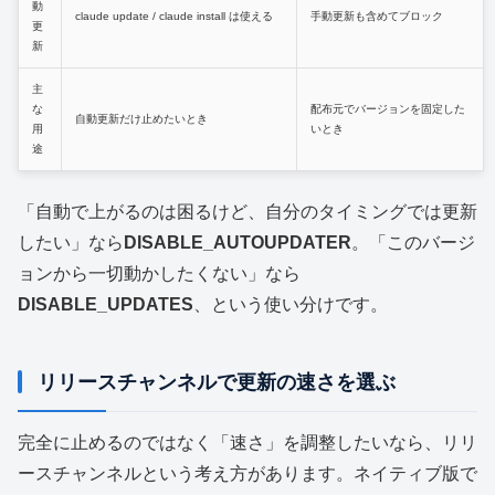
動
claude update / claude install は使える
手動更新も含めてブロック
更
新
主
な
配布元でバージョンを固定した
自動更新だけ止めたいとき
用
いとき
途
「自動で上がるのは困るけど、自分のタイミングでは更新
したい」なら
DISABLE_AUTOUPDATER
。「このバージ
ョンから一切動かしたくない」なら
DISABLE_UPDATES
、という使い分けです。
リリースチャンネルで更新の速さを選ぶ
完全に止めるのではなく「速さ」を調整したいなら、リリ
ースチャンネルという考え方があります。ネイティブ版で