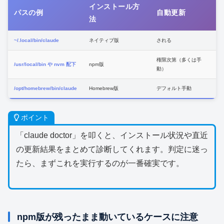
インストール方
パスの例
自動更新
法
~/.local/bin/claude
ネイティブ版
される
権限次第（多くは手
/usr/local/bin や nvm 配下
npm版
動）
/opt/homebrew/bin/claude
Homebrew版
デフォルト手動
ポイント
「claude doctor」を叩くと、インストール状況や直近
の更新結果をまとめて診断してくれます。判定に迷っ
たら、まずこれを実行するのが一番確実です。
npm版が残ったまま動いているケースに注意