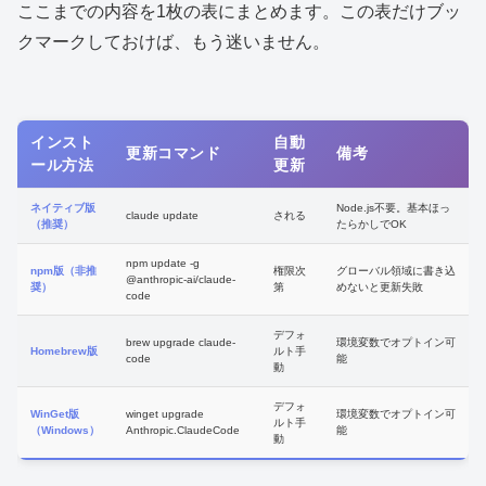
ここまでの内容を1枚の表にまとめます。この表だけブッ
クマークしておけば、もう迷いません。
インスト
自動
更新コマンド
備考
ール方法
更新
ネイティブ版
Node.js不要。基本ほっ
claude update
される
（推奨）
たらかしでOK
npm update -g
npm版（非推
権限次
グローバル領域に書き込
@anthropic-ai/claude-
奨）
第
めないと更新失敗
code
デフォ
brew upgrade claude-
環境変数でオプトイン可
Homebrew版
ルト手
code
能
動
デフォ
WinGet版
winget upgrade
環境変数でオプトイン可
ルト手
（Windows）
Anthropic.ClaudeCode
能
動