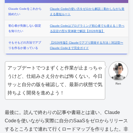
Claude Codeをこれから
Claude Codeの使い方をゼロから解説｜動かしながら覚
始めたい
える最短ルート
初心者が失敗しない設定
Claude Codeはプログラミング初心者でも使える｜学べ
を知りたい
る設定の型を実体験で解説【2026年版】
そもそもどの方法でアプ
【2026年版】Claudeでアプリ開発する方法｜対話型〜
リを作るか迷っている
Claude Codeまで完全ガイド
アップデートでつまずくと作業が止まっちゃ
うけど、仕組みさえ分かれば怖くない。今日
Ren
サッと自分の版を確認して、最新の状態で気
持ちよく開発を進めよう！
最後に。読んで終わりの記事や書籍とは違い、Claude
Codeを使いながら実際に自分のSaaSをゼロからリリース
するところまで連れて行くロードマップを作りました。非