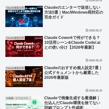
2026.05.31
Claudeのエンターで送信しない
Claude徹底活用
方法5選｜Mac/Windows両対応の
完全ガイド
2026.05.27
Claude Coworkで何ができる？
Claude徹底活用
10活用シーン&Claude Code/.ai
との使い分け【2026年最新】
2026.05.23
Claudeのおすすめ個人設定7選｜
Claude徹底活用
公式ドキュメントから厳選した
2026年最新版
2026.05.20
Claudeで画像生成する最適解｜
AI画像・クリエイティブ
仕込んだClaude環境を捨てない
詳細プロンプト作成術