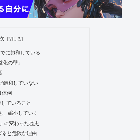
次
すでに飽和している
収益化の壁」
話
まだ飽和していない
具体例
実践していること
域も、縮小していく
体」に変わった歴史
ぎると危険な理由