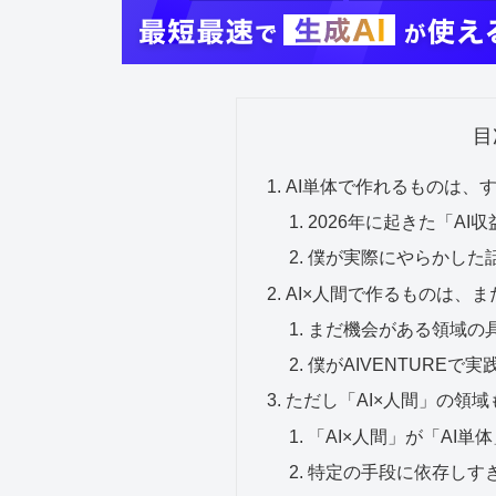
目
AI単体で作れるものは、
2026年に起きた「AI
僕が実際にやらかした
AI×人間で作るものは、
まだ機会がある領域の
僕がAIVENTUREで
ただし「AI×人間」の領
「AI×人間」が「AI単
特定の手段に依存しす