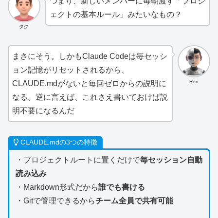
つまり、新しいメンバーに毎朝渡す「プロジ
ェクトの基本ルール」みたいなもの？
タク
まさにそう。しかもClaude Codeは毎セッシ
ョン記憶がリセットされるから、
Ren
CLAUDE.mdがないと毎回ゼロからの説明に
なる。逆に言えば、これさえ書いておけば説
明不要になるんだ
CLAUDE.mdの3つの特徴
・プロジェクトルートに置くだけで
毎セッション自動
読み込み
・Markdown形式だから
誰でも書ける
・Gitで管理できるから
チーム全員で共有可能