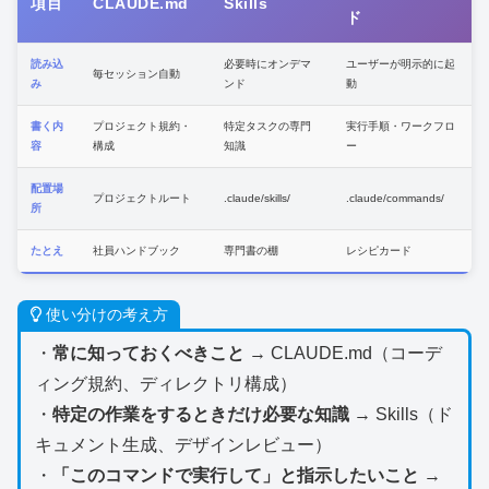
項目
CLAUDE.md
Skills
ド
読み込
必要時にオンデマ
ユーザーが明示的に起
毎セッション自動
み
ンド
動
書く内
プロジェクト規約・
特定タスクの専門
実行手順・ワークフロ
容
構成
知識
ー
配置場
プロジェクトルート
.claude/skills/
.claude/commands/
所
たとえ
社員ハンドブック
専門書の棚
レシピカード
使い分けの考え方
・
常に知っておくべきこと
→ CLAUDE.md（コーデ
ィング規約、ディレクトリ構成）
・
特定の作業をするときだけ必要な知識
→ Skills（ド
キュメント生成、デザインレビュー）
・
「このコマンドで実行して」と指示したいこと
→