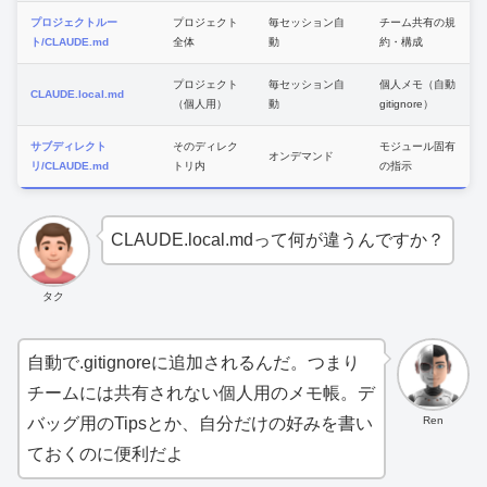
プロジェクトルー
プロジェクト
毎セッション自
チーム共有の規
ト/CLAUDE.md
全体
動
約・構成
プロジェクト
毎セッション自
個人メモ（自動
CLAUDE.local.md
（個人用）
動
gitignore）
サブディレクト
そのディレク
モジュール固有
オンデマンド
リ/CLAUDE.md
トリ内
の指示
CLAUDE.local.mdって何が違うんですか？
タク
自動で.gitignoreに追加されるんだ。つまり
チームには共有されない個人用のメモ帳。デ
Ren
バッグ用のTipsとか、自分だけの好みを書い
ておくのに便利だよ