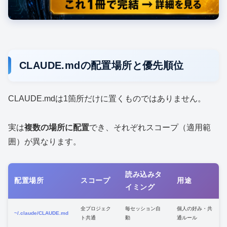
CLAUDE.mdの配置場所と優先順位
CLAUDE.mdは1箇所だけに置くものではありません。
実は
複数の場所に配置
でき、それぞれスコープ（適用範
囲）が異なります。
読み込みタ
配置場所
スコープ
用途
イミング
全プロジェク
毎セッション自
個人の好み・共
~/.claude/CLAUDE.md
ト共通
動
通ルール