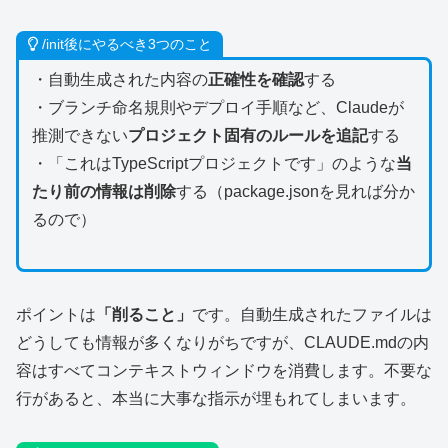
/init後にやるべき3つのこと
・自動生成された内容の
正確性を確認
する
・ブランチ命名規則やデプロイ手順など、Claudeが
推測できない
プロジェクト固有のルールを追記
する
・「これはTypeScriptプロジェクトです」のような
当
たり前の情報は削除
する（package.jsonを見れば分か
るので）
ポイントは
「削ること」
です。自動生成されたファイルは
どうしても情報が多くなりがちですが、CLAUDE.mdの内
容はすべてコンテキストウィンドウを消費します。不要な
行があると、本当に大事な指示が埋もれてしまいます。